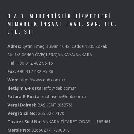
D.A.B. MÜHENDISLIK HIZMETLERI
MIMARLIK İNŞAAT TAAH. SAN. TIC.
LTD. ŞTI
Adres:
Çetin Emeç Bulvarı 1042. Cadde 1335.Sokak
No:1/8 06460 ÖVEÇLER/ÇANKAYA/ANKARA
Tel:
+90 312 482 95 15
Fax:
+90 312 482 95 88
Web:
http: //www.dab.com.tr/
İletişim E-Posta:
info@dab.com.tr
Fatura E-Posta:
muhasebe@dab.com.tr
Vergi Dairesi:
BAŞKENT (06276)
Vergi Sicil No:
265 027 7170
Ticaret Sicil No:
ANKARA TİCARET ODASI – 165461
Mersis No:
0265027717000018