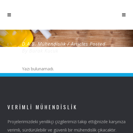
D.A.B. Mühendislik
/
Articles Posted
By Burak Kucuk
Yazı bulunamadı.
VERIMLI MÜHENDISLIK
Projelerimizdeki yenilikçi çizgilerimizi takip ettiğinizde karşınıza
verimli, sürdürülebilir ve güvenli bir mühendislik çıkacaktır.