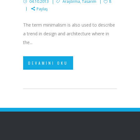
04.10.2013
Araştırma
,
Tasarım
8
Paylaş
The term minimalism is also used to describe
a trend in design and architecture where in
the...
DEVAMINI OKU