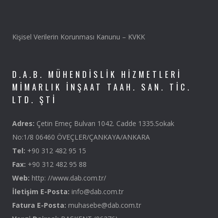
Kişisel Verilerin Korunması Kanunu – KVKK
D.A.B. MÜHENDISLIK HIZMETLERI
MIMARLIK İNŞAAT TAAH. SAN. TIC.
LTD. ŞTI
Adres:
Çetin Emeç Bulvarı 1042. Cadde 1335.Sokak
No:1/8 06460 ÖVEÇLER/ÇANKAYA/ANKARA
Tel:
+90 312 482 95 15
Fax:
+90 312 482 95 88
Web:
http: //www.dab.com.tr/
İletişim E-Posta:
info@dab.com.tr
Fatura E-Posta:
muhasebe@dab.com.tr