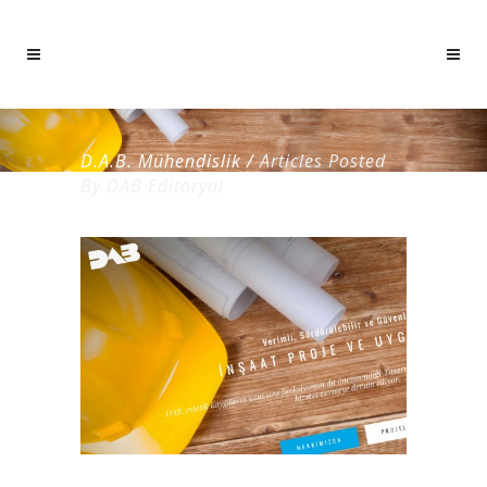
D.A.B. Mühendislik
/
Articles Posted
By DAB Editoryal