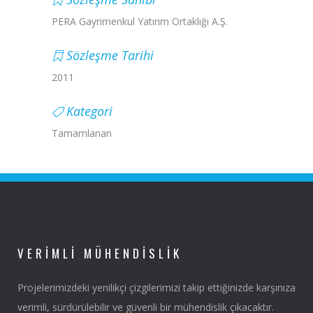
PERA Gayrimenkul Yatırım Ortaklığı A.Ş.
Sözleşme Tarihi
2011
Kategori
Tamamlanan
VERIMLI MÜHENDISLIK
Projelerimizdeki yenilikçi çizgilerimizi takip ettiğinizde karşınıza
verimli, sürdürülebilir ve güvenli bir mühendislik çıkacaktır.