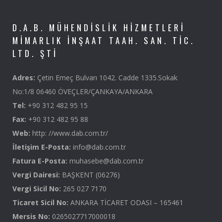
D.A.B. MÜHENDISLIK HIZMETLERI
MIMARLIK İNŞAAT TAAH. SAN. TIC.
LTD. ŞTI
Adres:
Çetin Emeç Bulvarı 1042. Cadde 1335.Sokak
No:1/8 06460 ÖVEÇLER/ÇANKAYA/ANKARA
Tel:
+90 312 482 95 15
Fax:
+90 312 482 95 88
Web:
http: //www.dab.com.tr/
İletişim E-Posta:
info@dab.com.tr
Fatura E-Posta:
muhasebe@dab.com.tr
Vergi Dairesi:
BAŞKENT (06276)
Vergi Sicil No:
265 027 7170
Ticaret Sicil No:
ANKARA TİCARET ODASI – 165461
Mersis No:
0265027717000018