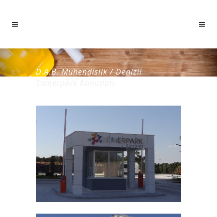
D.A.B. Mühendislik
/
Denizli
Sümerpark Konutları