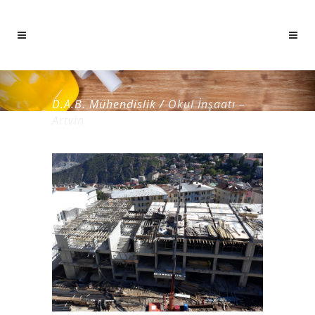
D.A.B. Mühendislik
/
Okul İnşaatı –
Artvin