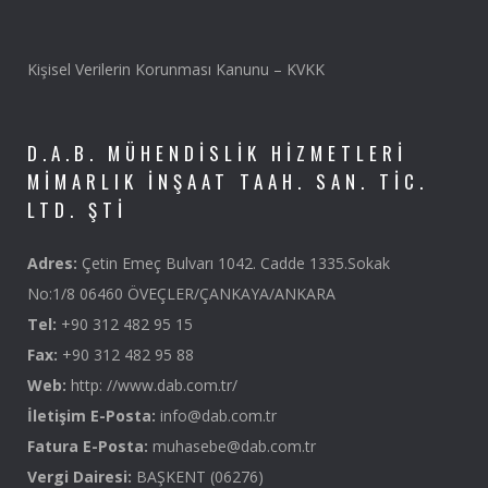
Kişisel Verilerin Korunması Kanunu – KVKK
D.A.B. MÜHENDISLIK HIZMETLERI
MIMARLIK İNŞAAT TAAH. SAN. TIC.
LTD. ŞTI
Adres:
Çetin Emeç Bulvarı 1042. Cadde 1335.Sokak
No:1/8 06460 ÖVEÇLER/ÇANKAYA/ANKARA
Tel:
+90 312 482 95 15
Fax:
+90 312 482 95 88
Web:
http: //www.dab.com.tr/
İletişim E-Posta:
info@dab.com.tr
Fatura E-Posta:
muhasebe@dab.com.tr
Vergi Dairesi:
BAŞKENT (06276)