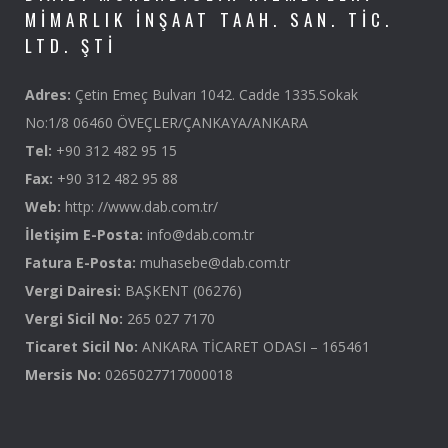
MIMARLIK İNŞAAT TAAH. SAN. TIC.
LTD. ŞTI
Adres:
Çetin Emeç Bulvarı 1042. Cadde 1335.Sokak
No:1/8 06460 ÖVEÇLER/ÇANKAYA/ANKARA
Tel:
+90 312 482 95 15
Fax:
+90 312 482 95 88
Web:
http: //www.dab.com.tr/
İletişim E-Posta:
info@dab.com.tr
Fatura E-Posta:
muhasebe@dab.com.tr
Vergi Dairesi:
BAŞKENT (06276)
Vergi Sicil No:
265 027 7170
Ticaret Sicil No:
ANKARA TİCARET ODASI – 165461
Mersis No:
0265027717000018