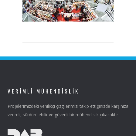
VERIMLI MÜHENDISLIK
Projelerimizdeki yenilikçi çizgilerimizi takip ettiğinizde karşınıza
verimli, sürdürülebilir ve güvenli bir mühendislik çıkacaktır.