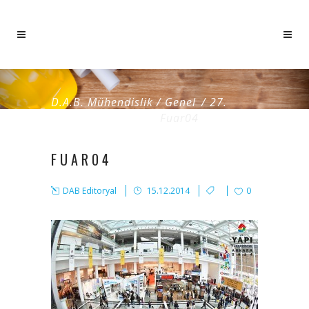
D.A.B. Mühendislik
/
Genel
/
27.
Ankara Yapı Fuarı
/
Fuar04
FUAR04
DAB Editoryal
15.12.2014
0