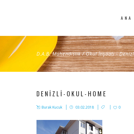
ANA
D.A.B. Mühendislik
/
Okul İnşaatı - Denizl
DENIZLI-OKUL-HOME
Burak Kucuk
03.02.2018
0