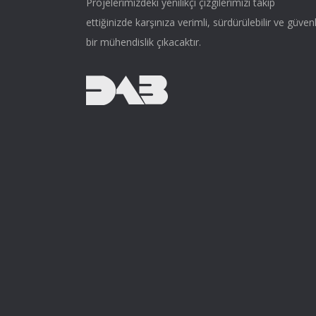
Projelerimizdeki yenilikçi çizgilerimizi takip
ettiğinizde karşınıza verimli, sürdürülebilir ve güvenl
bir mühendislik çıkacaktır.