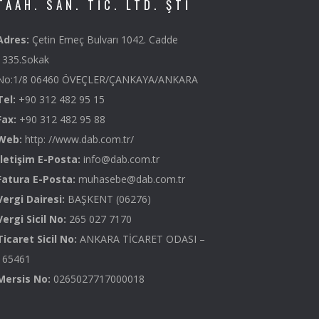
TAAH. SAN. TIC. LTD. ŞTI
Adres:
Çetin Emeç Bulvarı 1042. Cadde
1335.Sokak
No:1/8 06460 ÖVEÇLER/ÇANKAYA/ANKARA
Tel:
+90 312 482 95 15
Fax:
+90 312 482 95 88
Web:
http: //www.dab.com.tr/
İletişim E-Posta:
info@dab.com.tr
Fatura E-Posta:
muhasebe@dab.com.tr
Vergi Dairesi:
BAŞKENT (06276)
Vergi Sicil No:
265 027 7170
Ticaret Sicil No:
ANKARA TİCARET ODASI –
165461
Mersis No:
0265027717000018