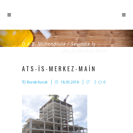
D.A.B. Mühendislik
/
Sevindik İş
Merkezi İnşaatı
/
Ats-Is-Merkez-Main
ATS-IS-MERKEZ-MAIN
Burak Kucuk
18.05.2018
0