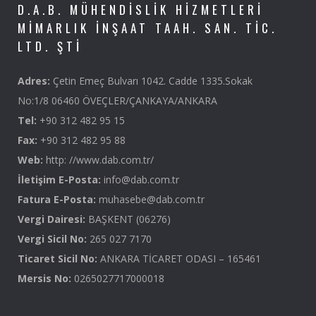
D.A.B. MÜHENDISLIK HIZMETLERI
MIMARLIK İNŞAAT TAAH. SAN. TIC.
LTD. ŞTI
Adres:
Çetin Emeç Bulvarı 1042. Cadde 1335.Sokak
No:1/8 06460 ÖVEÇLER/ÇANKAYA/ANKARA
Tel:
+90 312 482 95 15
Fax:
+90 312 482 95 88
Web:
http: //www.dab.com.tr/
İletişim E-Posta:
info@dab.com.tr
Fatura E-Posta:
muhasebe@dab.com.tr
Vergi Dairesi:
BAŞKENT (06276)
Vergi Sicil No:
265 027 7170
Ticaret Sicil No:
ANKARA TİCARET ODASI – 165461
Mersis No:
0265027717000018