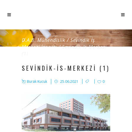
D.A.B. Mühendislik
/
Sevindik İş
Merkezi İnşaatı
/
Sevindik-Is-Merkezi
(1)
SEVINDIK-IS-MERKEZI (1)
Burak Kucuk
25.06.2021
0