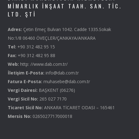
MIMARLIK İNŞAAT TAAH. SAN. TIC.
LTD. ŞTI
Adres:
Çetin Emeç Bulvarı 1042. Cadde 1335.Sokak
No:1/8 06460 ÖVEÇLER/ÇANKAYA/ANKARA
Tel:
+90 312 482 95 15
Fax:
+90 312 482 95 88
Web:
http: //www.dab.com.tr/
İletişim E-Posta:
info@dab.com.tr
Fatura E-Posta:
muhasebe@dab.com.tr
Vergi Dairesi:
BAŞKENT (06276)
Vergi Sicil No:
265 027 7170
Ticaret Sicil No:
ANKARA TİCARET ODASI – 165461
Mersis No:
0265027717000018