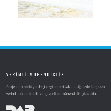
VERIMLI MÜHENDISLIK
Projelerimizdeki yenilikçi çizgilerimizi takip ettiğinizde karşınıza
verimli, sürdürülebilir ve güvenli bir mühendislik çıkacaktır.