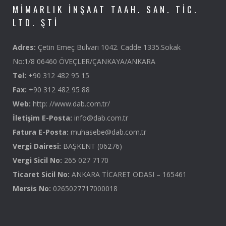
MIMARLIK İNŞAAT TAAH. SAN. TIC.
LTD. ŞTI
Adres:
Çetin Emeç Bulvarı 1042. Cadde 1335.Sokak
No:1/8 06460 ÖVEÇLER/ÇANKAYA/ANKARA
Tel:
+90 312 482 95 15
Fax:
+90 312 482 95 88
Web:
http: //www.dab.com.tr/
İletişim E-Posta:
info@dab.com.tr
Fatura E-Posta:
muhasebe@dab.com.tr
Vergi Dairesi:
BAŞKENT (06276)
Vergi Sicil No:
265 027 7170
Ticaret Sicil No:
ANKARA TİCARET ODASI – 165461
Mersis No:
0265027717000018