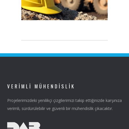
VERIMLI MÜHENDISLIK
Projelerimizdeki yenilikçi çizgilerimizi takip ettiğinizde karşınıza
verimli, sürdürülebilir ve güvenli bir mühendislik çıkacaktır.