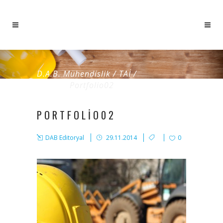
D.A.B. Mühendislik
/
TAİ /
TUSAŞ
/
Portfolio02
PORTFOLIO02
DAB Editoryal
29.11.2014
0