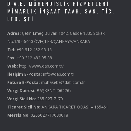
D.A.B. MÜHENDISLIK HIZMETLERI
MIMARLIK İNŞAAT TAAH. SAN. TIC.
LTD. ŞTI
Adres:
Çetin Emeç Bulvarı 1042. Cadde 1335.Sokak
No:1/8 06460 ÖVEÇLER/ÇANKAYA/ANKARA
Tel:
+90 312 482 95 15
Fax:
+90 312 482 95 88
Web:
http: //www.dab.com.tr/
İletişim E-Posta:
info@dab.com.tr
Fatura E-Posta:
muhasebe@dab.com.tr
Vergi Dairesi:
BAŞKENT (06276)
Vergi Sicil No:
265 027 7170
Ticaret Sicil No:
ANKARA TİCARET ODASI – 165461
Mersis No:
0265027717000018