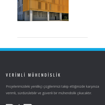
VERIMLI MÜHENDISLIK
Projelerimizdeki yenilikçi çizgilerimizi takip ettiğinizde karşınıza
verimli, sürdürülebilir ve güvenli bir mühendislik çıkacaktır.