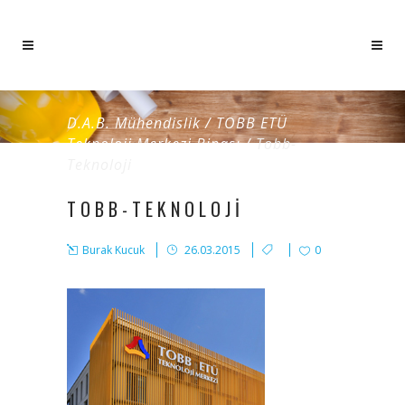
D.A.B. Mühendislik
/
TOBB ETÜ
Teknoloji Merkezi Binası
/
Tobb-
Teknoloji
TOBB-TEKNOLOJI
Burak Kucuk
26.03.2015
0